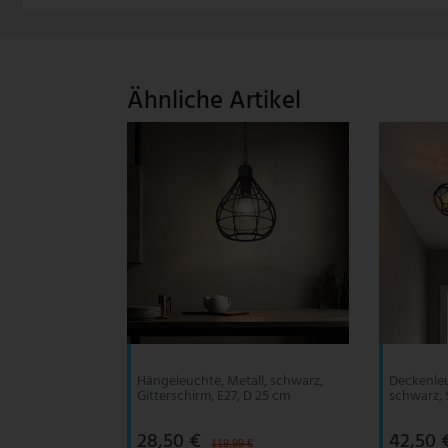
V-TAC
Wofi Leuchten
Ähnliche Artikel
Hängeleuchte, Metall, schwarz,
Deckenleu
Gitterschirm, E27, D 25 cm
schwarz, 
28,50 €
42,50 
119,99 €