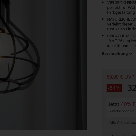
VIELSEITIG EIN
perfekt für Woh
Farbgestaltung 
NATÜRLICHE AKZ
verleiht dieser
rustikalen Einri
EINFACHE MONTA
18 x T 26 cm) le
ideal für eine fl
Beschreibung
69,99 €
UVP
3
-54%
Jetzt
40% E
Gutscheincode gil
Alle Artikel aus