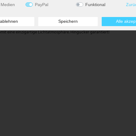
 Medien
PayPal
Funktional
Zurü
warz matten Metallstäben und überzeugt mit ihrem modernen Design.
 ablehnen
Speichern
Alle akzep
möglicht alternativ auf ein dekoratives Leuchtmittel mit einer maximalen Lei
it eine einzigartige Lichtatmosphäre. Hingucker garantiert!