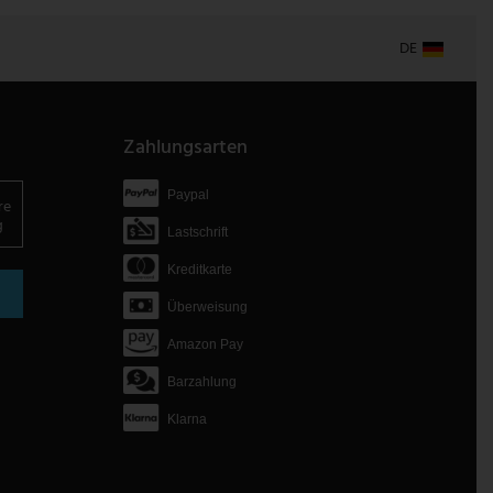
DE
Zahlungsarten
Paypal
re
g
Lastschrift
Kreditkarte
Überweisung
Amazon Pay
Barzahlung
Klarna