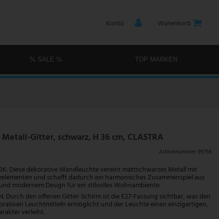
Konto
Warenkorb
% SALE %
TOP MARKEN
Metall-Gitter, schwarz, H 36 cm, CLASTRA
Artikelnummer
99756
 Diese dekorative Wandleuchte vereint mattschwarzes Metall mit
lzelementen und schafft dadurch ein harmonisches Zusammenspiel aus
r und modernem Design für ein stilvolles Wohnambiente.
 Durch den offenen Gitter-Schirm ist die E27-Fassung sichtbar, was den
orativen Leuchtmitteln ermöglicht und der Leuchte einen einzigartigen,
arakter verleiht.