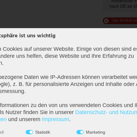
Kostenloser 
nach DE ab 
Der Artikel is
tsphäre ist uns wichtig
 Cookies auf unserer Website. Einige von diesen sind es
ndere uns helfen, diese Website und Ihre Erfahrung zu
n.
ezogene Daten wie IP-Adressen können verarbeitet wer
le), z. B. für personalisierte Anzeigen und Inhalte oder
tsmessung.
nformationen zu den von uns verwendeten Cookies und I
s Nutzer finden Sie in unserer
Daten­schutz- und Nutzu
­en
und unserem
Impressum
.
ll
Statistik
Marketing