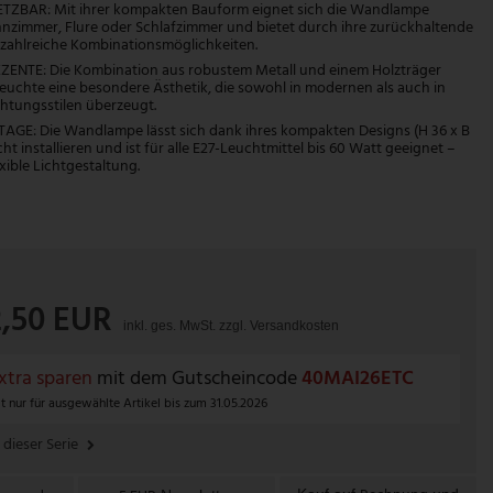
SETZBAR: Mit ihrer kompakten Bauform eignet sich die Wandlampe
nzimmer, Flure oder Schlafzimmer und bietet durch ihre zurückhaltende
zahlreiche Kombinationsmöglichkeiten.
ENTE: Die Kombination aus robustem Metall und einem Holzträger
 Leuchte eine besondere Ästhetik, die sowohl in modernen als auch in
chtungsstilen überzeugt.
GE: Die Wandlampe lässt sich dank ihres kompakten Designs (H 36 x B
icht installieren und ist für alle E27-Leuchtmittel bis 60 Watt geeignet –
exible Lichtgestaltung.
2,50 EUR
inkl. ges. MwSt. zzgl.
Versandkosten
xtra sparen
mit dem Gutscheincode
40MAI26ETC
t nur für ausgewählte Artikel bis zum 31.05.2026
 dieser Serie