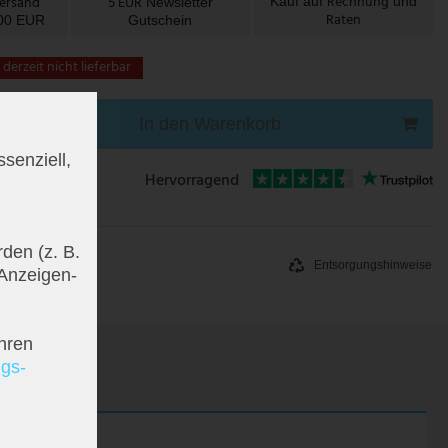
Rechnung
Versand
5 EUR
Kauf auf
und
Newsletter
Raten
100 EUR
Gutschein
t derzeit nicht lieferbar
In den Warenkorb
senziell,
Hervorragend
den (z. B.
Entsorgungshinweise
 Anzeigen-
hren
ngs­