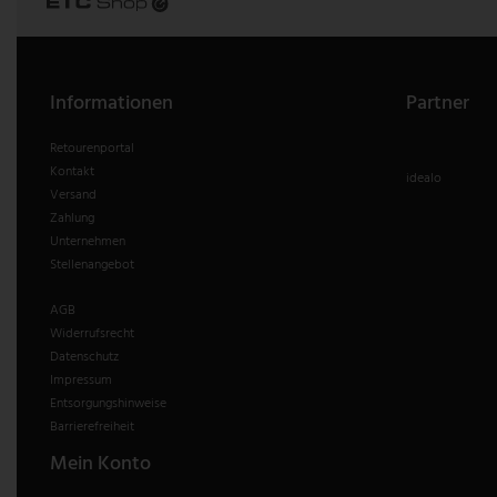
Informationen
Partner
Retourenportal
Kontakt
idealo
Versand
Zahlung
Unternehmen
Stellenangebot
AGB
Widerrufsrecht
Datenschutz
Impressum
Entsorgungshinweise
Barrierefreiheit
Mein Konto