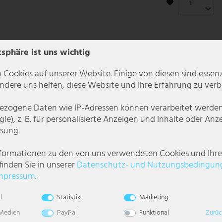
tsphäre ist uns wichtig
 Cookies auf unserer Website. Einige von diesen sind essenzi
dere uns helfen, diese Website und Ihre Erfahrung zu verb
zogene Daten wie IP-Adressen können verarbeitet werden (
le), z. B. für personalisierte Anzeigen und Inhalte oder An
sung.
nformationen zu den von uns verwendeten Cookies und Ihr
finden Sie in unserer
Daten­schutz- und Nutzungs­bedingun
mpressum
.
phäre in Ihrem gewählten Wohnraum. Die Lampenhalterung ist in grau geh
l
Statistik
Marketing
einem Filament Leuchtmittel im Edison Design lässt sie sich auch sehr gut in
 Medien
PayPal
Funktional
Zurüc