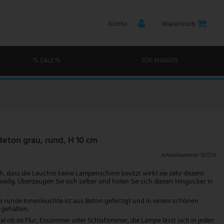
Konto
Warenkorb
% SALE %
TOP MARKEN
ton grau, rund, H 10 cm
Artikelnummer
107215
, dass die Leuchte keine Lampenschirm besitzt wirkt sie sehr dezent
eilig. Überzeugen Sie sich selber und holen Sie sich diesen Hingucker in
 runde Innenleuchte ist aus Beton gefertigt und in einem schönen
gehalten.
l ob im Flur, Esszimmer oder Schlafzimmer, die Lampe lässt sich in jeden