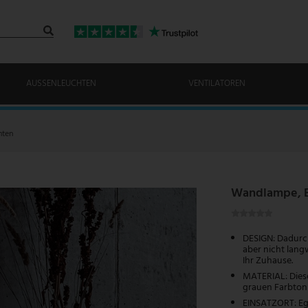
AUSSENLEUCHTEN
VENTILATOREN
hten
Wandlampe, Be
DESIGN: Dadurch
aber nicht langw
Ihr Zuhause.
MATERIAL: Diese
grauen Farbton 
EINSATZORT: Ega