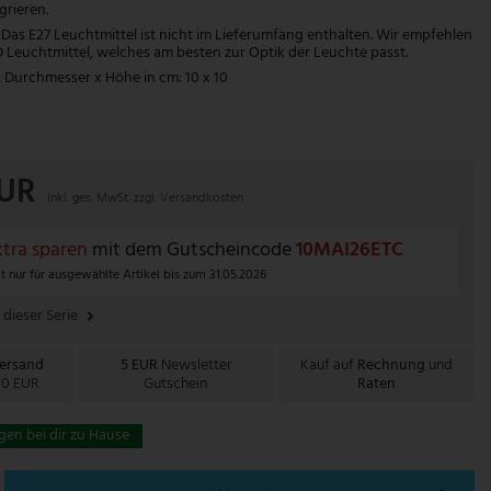
rieren.
as E27 Leuchtmittel ist nicht im Lieferumfang enthalten. Wir empfehlen
D Leuchtmittel, welches am besten zur Optik der Leuchte passt.
urchmesser x Höhe in cm: 10 x 10
EUR
inkl. ges. MwSt. zzgl.
Versandkosten
tra sparen
mit dem Gutscheincode
10MAI26ETC
t nur für ausgewählte Artikel bis zum 31.05.2026
 dieser Serie
Versand
5 EUR
Newsletter
Kauf auf
Rechnung
und
00 EUR
Gutschein
Raten
gen bei dir zu Hause