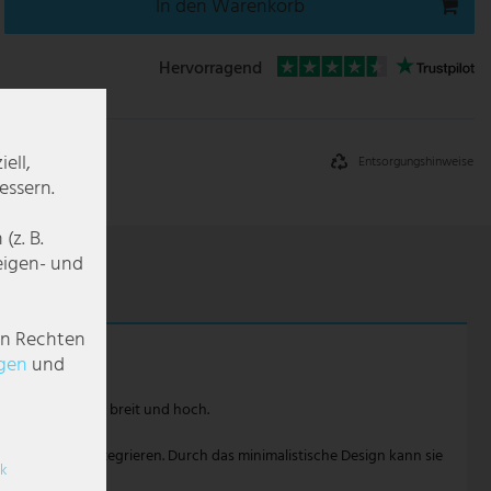
In den Warenkorb
Hervorragend
ell,
Entsorgungshinweise
essern.
z. B.
zeigen- und
en Rechten
g­en
und
alten und 10 cm breit und hoch.
 den Retro Stil integrieren. Durch das minimalistische Design kann sie
k