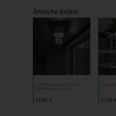
V-TAC
Ähnliche Artikel
Wofi Leuchten
Deckenleuchte, Beton Grau,
Tischlamp
Würfel-Design, H 10 cm
cm
24,90 €
27,90 