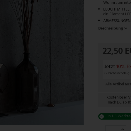
Wohnraum integ
LEUCHTMITTEL: D
ein Filament LE
ABMESSUNGEN: D
Beschreibung
22,50 
Jetzt
10% Ex
Gutscheincode gil
Alle Artikel aus
Kostenloser 
nach DE ab 1
In 1-3 Werkta